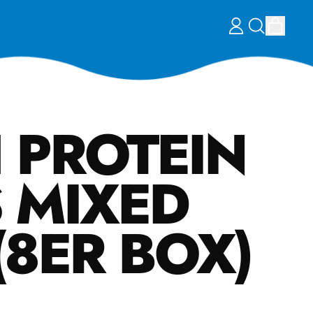
ARTI
EINLOGGEN
DURCHSUC
EINKA
UNSERE
SEITE
 PROTEIN
 MIXED
(8ER BOX)