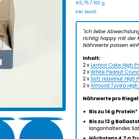
Preis pro Einheit
pro
€5,75
/
100
g
inkl. MwSt.
"Ich liebe Abwechslun
richtig happy mit der 
Nährwerte passen ein
Inhalt:
2 x
Lemon Cake High Pr
2 x
White Peanut Crunc
2 x
Soft Hazelnut High 
2 x
Almond Tonka High 
Nährwerte pro Riegel
Bis zu 14 g Protein*
Bis zu 13 g Ballasts
langanhaltendes Sät
Höchstens 4,7 g Z