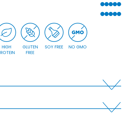
5 VON 5
5 VON 5
HIGH
GLUTEN
SOY FREE
NO GMO
PROTEIN
FREE