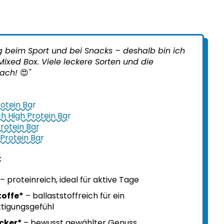
g beim Sport und bei Snacks – deshalb bin ich
Mixed Box. Viele leckere Sorten und die
fach!
😍
"
otein Bar
h High Protein Bar
Protein Bar
Protein Bar
:
– proteinreich, ideal für aktive Tage
toffe*
– ballaststoffreich für ein
tigungsgefühl
ucker*
– bewusst gewählter Genuss