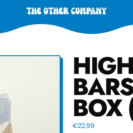
HIGH
BARS
BOX 
Normaler Preis
€22,99